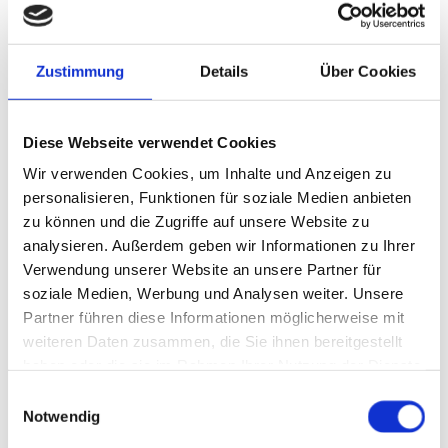
nach Hause gebracht. Je nach Bedarf und Wunsch ist
der Besuch an einem oder mehreren Tagen pro
Woche möglich. Während des Tagesaufenthalts bieten
Zustimmung
Details
Über Cookies
wir:
Gemeinsame Mahlzeiten wie Frühstück,
Diese Webseite verwendet Cookies
Mittagessen und Kaffeetrinken
Wir verwenden Cookies, um Inhalte und Anzeigen zu
Hilfe bei alltäglichen Aktivitäten
personalisieren, Funktionen für soziale Medien anbieten
Förderung der Selbstständigkeit
zu können und die Zugriffe auf unsere Website zu
analysieren. Außerdem geben wir Informationen zu Ihrer
Ärztliche Versorgung und Therapiemöglichkeiten
Verwendung unserer Website an unsere Partner für
vor Ort
soziale Medien, Werbung und Analysen weiter. Unsere
Fahrdienst von zu Hause in die Tagespflege und
Partner führen diese Informationen möglicherweise mit
zurück
weiteren Daten zusammen, die Sie ihnen bereitgestellt
haben oder die sie im Rahmen Ihrer Nutzung der Dienste
gesammelt haben.
E
Notwendig
i
n