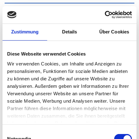
Pflegeberatung nach § 37 Abs. 3 SGB XI
Pflegeberatungen sind Pflichtberatungen. Schon bei
Zustimmung
Details
Über Cookies
der Einstufung wird Ihnen mitgeteilt, dass Sie
regelmäßig die Pflegeberatungen nachweisen
Diese Webseite verwendet Cookies
müssen, soweit Sie von Ihrer Pflegekasse Pflegegeld
beziehen.
Wir verwenden Cookies, um Inhalte und Anzeigen zu
personalisieren, Funktionen für soziale Medien anbieten
Beziehen Sie ausschließlich Pflegegeld? Dann sind
zu können und die Zugriffe auf unsere Website zu
Sie verpflichtet einen Beratungseinsatz durchführen
analysieren. Außerdem geben wir Informationen zu Ihrer
zu lassen:
Verwendung unserer Website an unsere Partner für
soziale Medien, Werbung und Analysen weiter. Unsere
Pflegegrade 2/3: jedes Kalenderhalbjahr
Partner führen diese Informationen möglicherweise mit
Pflegegrade 4/5: jedes Kalendervierteljahr
weiteren Daten zusammen, die Sie ihnen bereitgestellt
Für den schriftlichen Nachweis über das
haben oder die sie im Rahmen Ihrer Nutzung der Dienste
Pflegeberatungsgespräch sorgt unsere Einrichtung.
gesammelt haben.
E
Notwendig