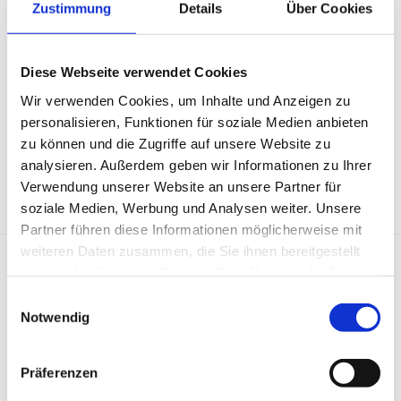
Zustimmung
Details
Über Cookies
05181 851196

info@pflegedienst-kirk.de

Diese Webseite verwendet Cookies
Geschäftsführer: Daniel Kirk
Wir verwenden Cookies, um Inhalte und Anzeigen zu
personalisieren, Funktionen für soziale Medien anbieten
AG Hildesheim - HRB 2014 250
zu können und die Zugriffe auf unsere Website zu
Institutionskennzeichen: 460322474
analysieren. Außerdem geben wir Informationen zu Ihrer
IdNr: 89 453 621 578
Verwendung unserer Website an unsere Partner für
soziale Medien, Werbung und Analysen weiter. Unsere
Partner führen diese Informationen möglicherweise mit
weiteren Daten zusammen, die Sie ihnen bereitgestellt
haben oder die sie im Rahmen Ihrer Nutzung der Dienste
Rechtlicher Hinweis:
Die EU hat ein Online-Verfahren
gesammelt haben.
E
zur Beilegung von Streitigkeiten zwischen
Notwendig
i
Unternehmern und Verbrauchern geschaffen.
n
Informationen dazu finden Sie unter
w
Präferenzen
https://ec.europa.eu/consumers/odr/
i