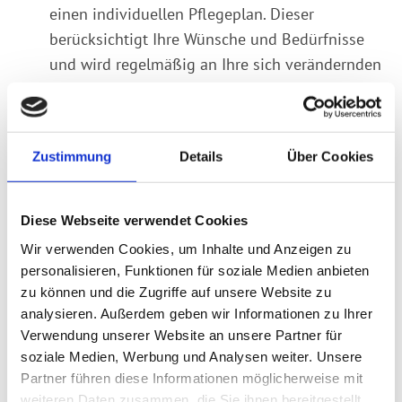
einen individuellen Pflegeplan. Dieser
berücksichtigt Ihre Wünsche und Bedürfnisse
und wird regelmäßig an Ihre sich verändernden
Anforderungen angepasst.
Ganzheitliche Betreuung: Wir sehen den
Menschen im Mittelpunkt unserer Arbeit. Unsere
Zustimmung
Details
Über Cookies
Betreuung umfasst nicht nur die medizinische
und pflegerische Versorgung, sondern auch die
Diese Webseite verwendet Cookies
soziale und emotionale Unterstützung.
Wir verwenden Cookies, um Inhalte und Anzeigen zu
Entlastung für Angehörige: Wir entlasten Sie
personalisieren, Funktionen für soziale Medien anbieten
und Ihre Angehörigen, damit Sie mehr Zeit für
zu können und die Zugriffe auf unsere Website zu
gemeinsame Momente haben.
analysieren. Außerdem geben wir Informationen zu Ihrer
Verwendung unserer Website an unsere Partner für
Flexible Einsatzzeiten: Wir bieten Ihnen flexible
soziale Medien, Werbung und Analysen weiter. Unsere
Einsatzzeiten, die sich an Ihren Tagesablauf
Partner führen diese Informationen möglicherweise mit
anpassen.
weiteren Daten zusammen, die Sie ihnen bereitgestellt