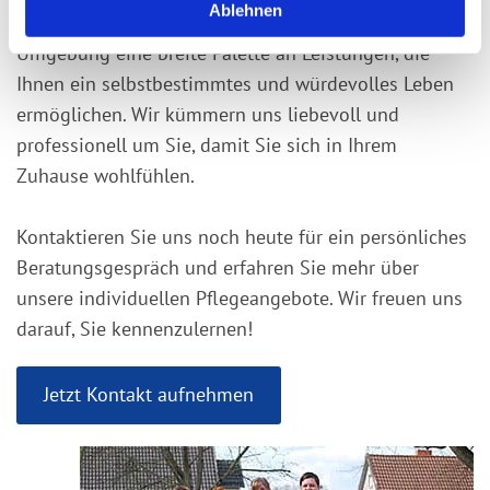
Ablehnen
a
Der Pflegedienst Kirk bietet Ihnen in Eime und
h
Umgebung eine breite Palette an Leistungen, die
l
Ihnen ein selbstbestimmtes und würdevolles Leben
ermöglichen. Wir kümmern uns liebevoll und
professionell um Sie, damit Sie sich in Ihrem
Zuhause wohlfühlen.
Kontaktieren Sie uns noch heute für ein persönliches
Beratungsgespräch und erfahren Sie mehr über
unsere individuellen Pflegeangebote. Wir freuen uns
darauf, Sie kennenzulernen!
Jetzt Kontakt aufnehmen