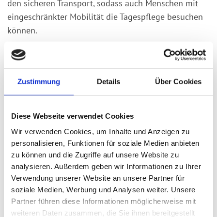
den sicheren Transport, sodass auch Menschen mit
eingeschränkter Mobilität die Tagespflege besuchen
können.
Die Tagespflege ergänzt ideal die Versorgung durch
Angehörige und ambulante Pflegedienste. Je nach
Bedarf und Wunsch ist ein flexibler Besuch von
Zustimmung
Details
Über Cookies
einem bis zu fünf Tagen pro Woche möglich. In vielen
Fällen ist der Besuch der Tagespflege je nach
Pflegegrad komplett kostenlos. Während der
Diese Webseite verwendet Cookies
Öffnungszeiten von Montag bis Freitag zwischen 8
Wir verwenden Cookies, um Inhalte und Anzeigen zu
und 16 Uhr bieten wir unseren Gästen:
personalisieren, Funktionen für soziale Medien anbieten
zu können und die Zugriffe auf unsere Website zu
Ein gemeinsames Frühstück
analysieren. Außerdem geben wir Informationen zu Ihrer
Verwendung unserer Website an unsere Partner für
Ein frisch gekochtes Mittagessen
soziale Medien, Werbung und Analysen weiter. Unsere
Partner führen diese Informationen möglicherweise mit
Kaffeetrinken und Zwischenmahlzeiten
weiteren Daten zusammen, die Sie ihnen bereitgestellt